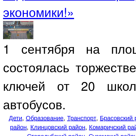
экономики!»
1 сентября на пло
состоялась торжеств
ключей от 20 школ
автобусов.
Дети
,
Образование
,
Транспорт
,
Брасовский 
район
,
Клинцовский район
,
Комаричский ра
Стародубский район
,
Суземский райо