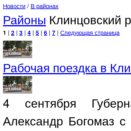
Новости
/
В районах
Районы
Клинцовский 
1
|
2
|
3
|
4
|
5
|
6
|
7
|
Следующая страница
Рабочая поездка в Кл
4 сентября Губерн
Александр Богомаз с 