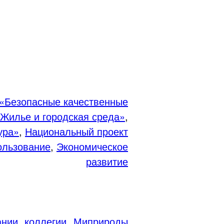
«Безопасные качественные
Жилье и городская среда»
,
ура»
,
Национальный проект
ользование
,
Экономическое
развитие
ании коллегии Миприроды