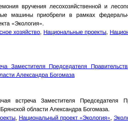
ремония вручения лесохозяйственной и лесоп
ные машины приобрели в рамках федеральн
екта «Экология».
сное хозяйство
,
Национальные проекты
,
Национ
реча Заместителя Председателя Правительст
бласти Александра Богомаза
очая встреча Заместителя Председателя П
 Брянской области Александра Богомаза.
оекты
,
Национальный проект «Экология»
,
Экол