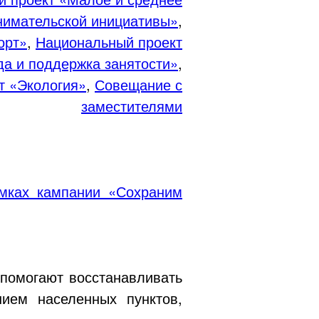
нимательской инициативы»
,
орт»
,
Национальный проект
да и поддержка занятости»
,
т «Экология»
,
Совещание с
заместителями
амках кампании «Сохраним
 помогают восстанавливать
ием населенных пунктов,