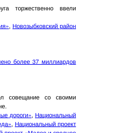
уга торжественно ввели
ия»
,
Новозыбковский район
лено более 37 миллиардов
ел совещание со своими
не.
ные дороги»
,
Национальный
еда»
,
Национальный проект
 проект «Малое и среднее