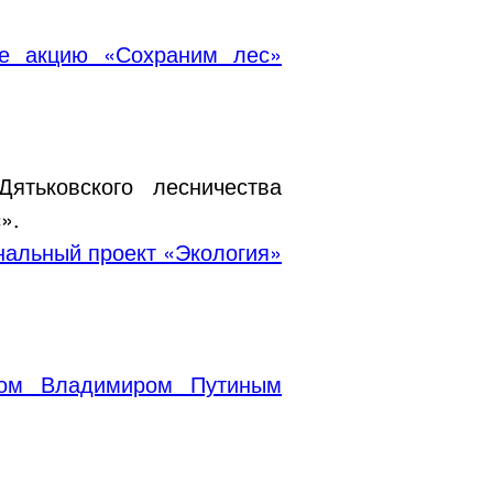
не акцию «Сохраним лес»
ятьковского лесничества
».
альный проект «Экология»
том Владимиром Путиным