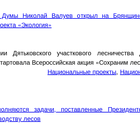
й Думы Николай Валуев открыл на Брянщи
роекта «Экология»
ии Дятьковского участкового лесничества Д
стартовала Всероссийская акция «Сохраним лес
Национальные проекты
,
Национ
полняются задачи, поставленные Президен
водству лесов