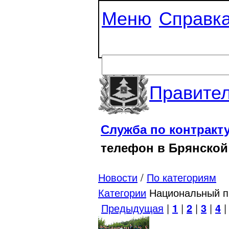
Меню
Справк
Правител
Служба по контракт
телефон в Брянской
Новости
/
По категориям
Категории
Национальный п
Предыдущая
|
1
|
2
|
3
|
4
|