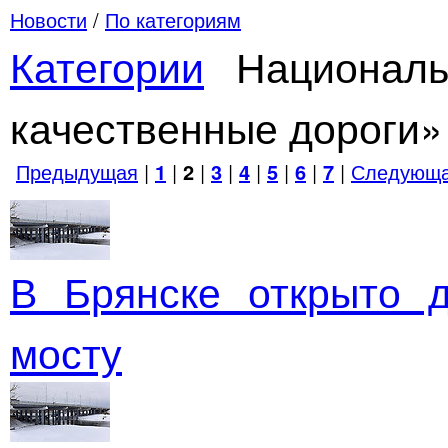
Новости
/
По категориям
Категории
Национал
качественные дороги»
Предыдущая
|
1
|
2
|
3
|
4
|
5
|
6
|
7
|
Следующа
В Брянске открыто 
мосту