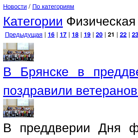
Новости
/
По категориям
Категории
Физическая 
Предыдущая
|
16
|
17
|
18
|
19
|
20
|
21
|
22
|
2
В Брянске в преддв
поздравили ветеранов
В преддверии Дня фи