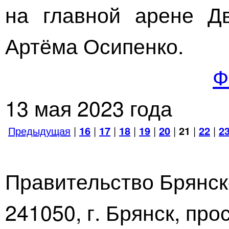
на главной арене Д
Артёма Осипенко.
Ф
13 мая 2023 года
Предыдущая
|
16
|
17
|
18
|
19
|
20
|
21
|
22
|
2
Правительство Брянск
241050, г. Брянск, про