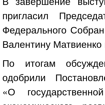
В завершение высту
пригласил Председ
Федерального Собран
Валентину Матвиенко 
По итогам обсужд
одобрили Постанов
«О государственн