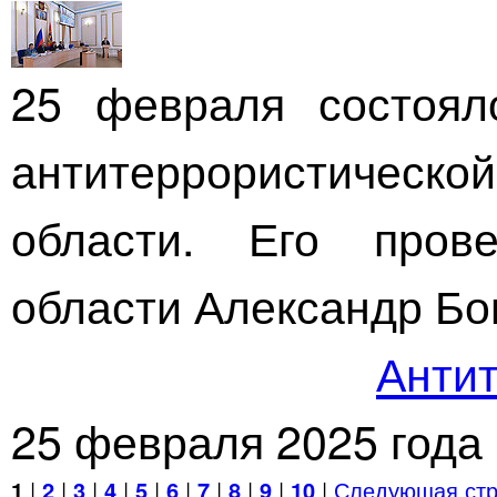
25 февраля состоял
антитеррористическ
области. Его пров
области Александр Бо
Антит
25 февраля 2025 года
1
|
2
|
3
|
4
|
5
|
6
|
7
|
8
|
9
|
10
|
Следующая стр