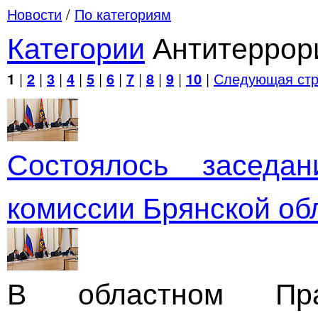
Новости
/
По категориям
Категории
Антитеррор
1
|
2
|
3
|
4
|
5
|
6
|
7
|
8
|
9
|
10
|
Следующая стр
Состоялось заседан
комиссии Брянской об
В областном Прав