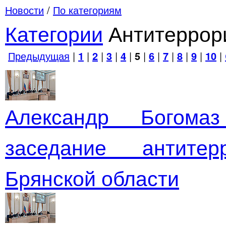
Новости
/
По категориям
Категории
Антитеррор
Предыдущая
|
1
|
2
|
3
|
4
|
5
|
6
|
7
|
8
|
9
|
10
|
Александр Богома
заседание антитер
Брянской области