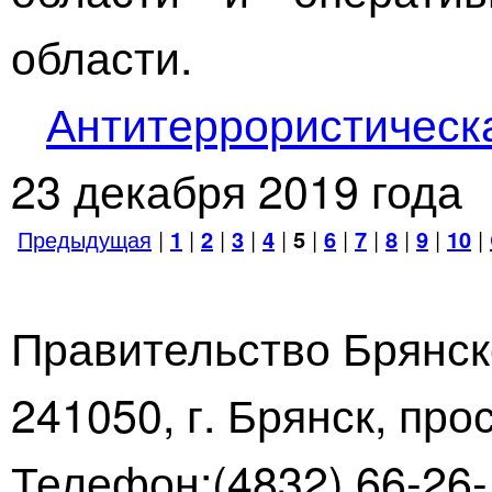
области.
Антитеррористическ
23 декабря 2019 года
Предыдущая
|
1
|
2
|
3
|
4
|
5
|
6
|
7
|
8
|
9
|
10
|
Правительство Брянск
241050, г. Брянск, про
Телефон:(4832) 66-26-1