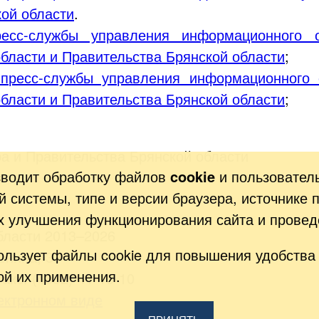
кой области
.
ресс-службы управления информационного о
бласти и Правительства Брянской области
;
а пресс-службы управления информационного 
бласти и Правительства Брянской области
;
а и Правительства Брянской области
зводит обработку файлов
cookie
и пользовател
 системы, типе и версии браузера, источнике 
ях улучшения функционирования сайта и провед
бласти 2013–2026
ользует файлы cookie для повышения удобства 
Ленина, 33
ой их применения.
акс: (4832) 41-13-10
ектронном виде