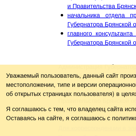
и Правительства Брянс
начальника отдела п
Губернатора Брянской о
главного консультант
Губернатора Брянской о
Администрация Губернатор
Уважаемый пользователь, данный сайт прои
20 октября 2014 года
местоположении, типе и версии операционной
об открытых страницах пользователя) в цел
Правительство Брянской о
Я соглашаюсь с тем, что владелец сайта исп
241050, г. Брянск, просп. 
Оставаясь на сайте, я соглашаюсь с политик
Телефон:(4832) 66-26-11, Ф
Для корреспонденции в эл