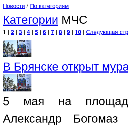
Новости
/
По категориям
Категории
МЧС
1
|
2
|
3
|
4
|
5
|
6
|
7
|
8
|
9
|
10
|
Следующая стр
В Брянске открыт мур
5 мая на площади
Александр Богомаз