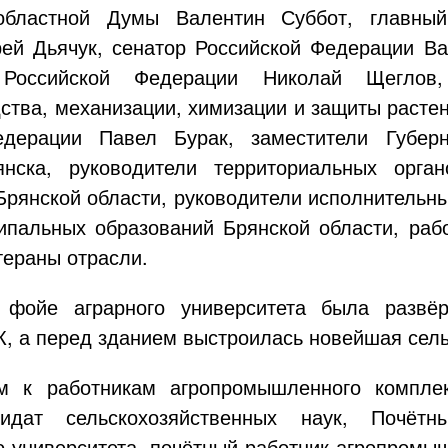
областной Думы Валентин Суббот, главны
ей Дьячук, сенатор Российской Федерации Ва
Российской Федерации Николай Щеглов,
ства, механизации, химизации и защиты растен
едерации Павел Бурак, заместители Губерн
янска, руководители территориальных орга
Брянской области, руководители исполнительн
ипальных образований Брянской области, раб
тераны отрасли.
 фойе аграрного университета была развёр
К, а перед зданием выстроилась новейшая сель
м к работникам агропромышленного комплек
дидат сельскохозяйственных наук, Почётн
го университета, почётный работник агропромы