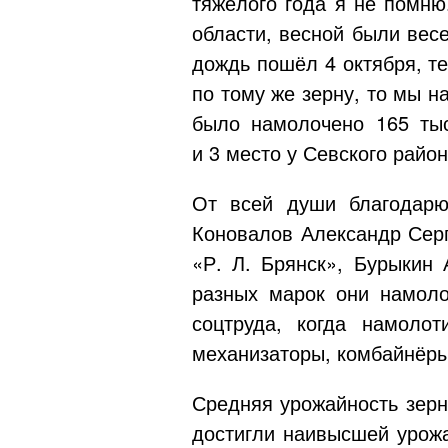
тяжёлого года я не помню
области, весной были вес
дождь пошёл 4 октября, т
по тому же зерну, то мы н
было намолочено 165 тыс
и 3 место у Севского район
От всей души благодарю
Коновалов Александр Серг
«Р. Л. Брянск»
, Бурыкин
разных марок они намоло
соцтруда, когда намоло
механизаторы, комбайнёры
Средняя урожайность зерно
достигли наивысшей урож