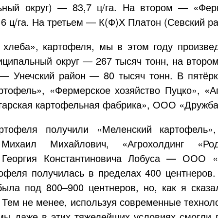
ьный округ) — 83,7 ц/га. На втором — «Фер
6 ц/га. На третьем — К(Ф)Х Платон (Севский ра
 хлеба», картофеля, мы в этом году произве
ципальный округ — 267 тысяч тонн, на второ
 — Унечский район — 80 тысяч тонн. В пятёр
ртофель», «Фермерское хозяйство Пуцко», «
гарская картофельная фабрика»,
ООО «Дружба
артофеля получили «Меленский картофель»
 Михаил Михайлович, «Агрохолдинг «Род
а Георгия Константиновича Лобуса —
ООО «К
офеля получилась в пределах 400 центнеров.
была под 800–900 центнеров, но, как я сказа
 Тем не менее, используя современные технол
мы даже в этих тяжелейших условиях смогли 