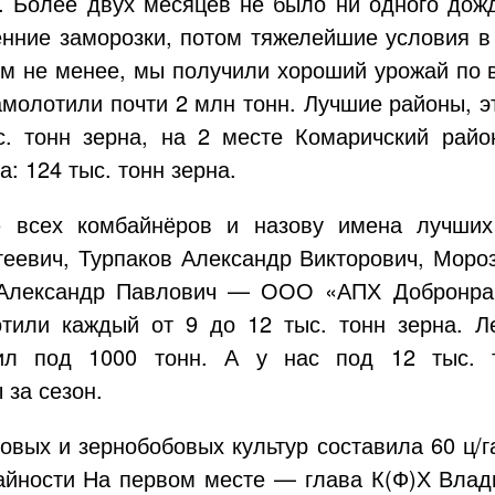
. Более двух месяцев не было ни одного дож
енние заморозки, потом тяжелейшие условия в 
ем не менее, мы получили хороший урожай по в
амолотили почти 2 млн тонн. Лучшие районы, э
. тонн зерна, на 2 месте Комаричский райо
а: 124 тыс. тонн зерна.
 всех комбайнёров и назову имена лучших
еевич, Турпаков Александр Викторович, Моро
 Александр Павлович —
ООО «АПХ Добронра
тили каждый от 9 до 12 тыс. тонн зерна. Л
тил под 1000 тонн. А у нас под 12 тыс.
 за сезон.
вых и зернобобовых культур составила 60 ц/г
айности На первом месте — глава К(Ф)Х Влад