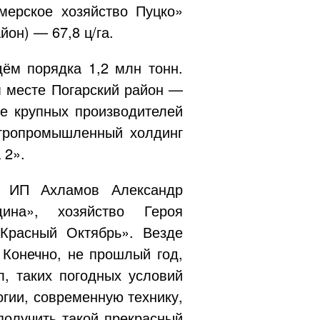
мерское хозяйство Пуцко»
йон) — 67,8 ц/га.
дём порядка 1,2 млн тонн.
м месте Погарский район —
ке крупных производителей
Агропромышленный холдинг
 2»
.
, ИП Ахламов Александр
ина», хозяйство Героя
расный Октябрь»
. Везде
 Конечно, не прошлый год,
л, таких погодных условий
огии, современную технику,
получить такой прекрасный