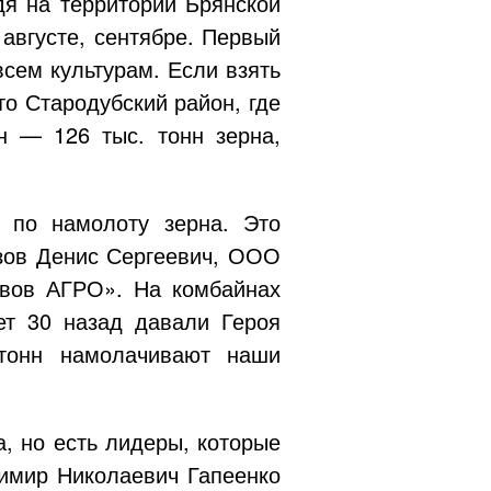
дя на территории Брянской
августе, сентябре. Первый
сем культурам. Если взять
то Стародубский район, где
н — 126 тыс. тонн зерна,
 по намолоту зерна. Это
зов Денис Сергеевич,
ООО
вов АГРО»
. На комбайнах
ет 30 назад давали Героя
 тонн намолачивают наши
а, но есть лидеры, которые
имир Николаевич Гапеенко