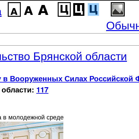
а
Обычн
ьство Брянской области
у в Вооруженных Силах Российской 
 области:
117
а в молодежной среде