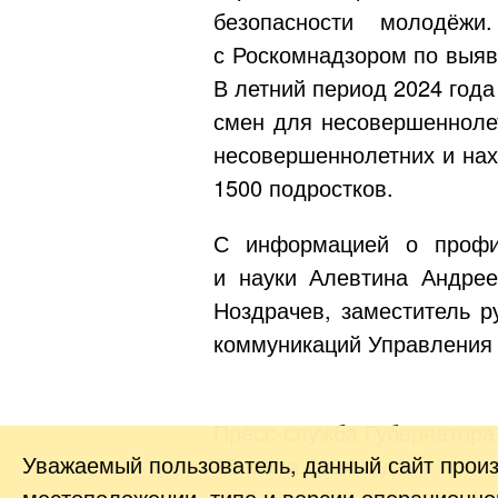
безопасности молодёжи
с Роскомнадзором по выяв
В летний период 2024 год
смен для несовершеннолет
несовершеннолетних и нах
1500 подростков.
С информацией о профил
и науки Алевтина Андрее
Ноздрачев, заместитель р
коммуникаций Управления 
Пресс-служба Губернатора
Уважаемый пользователь, данный сайт прои
16 июля 2024 года
местоположении, типе и версии операционной