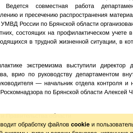
. Ведется совместная работа департам
лению и пресечению распространения материал
а УМВД России по Брянской области организов
них, состоящих на профилактическом учете в
одящихся в трудной жизненной ситуации, в ко
актике экстремизма выступили директор д
ва, врио по руководству департаментом вну
уководителя — начальник отдела контроля и 
Роскомнадзора по Брянской области Алексей Ч
 и Правительства области
зводит обработку файлов
cookie
и пользовател
 системы, типе и версии браузера, источнике 