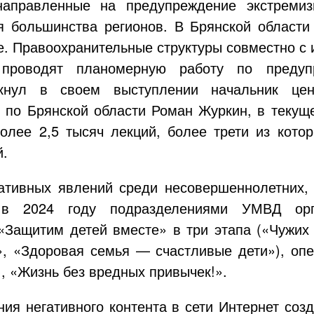
направленные на предупреждение экстреми
я большинства регионов. В Брянской области
е. Правоохранительные структуры совместно с
 проводят планомерную работу по предуп
ркнул в своем выступлении начальник цен
по Брянской области Роман Журкин, в текуще
более 2,5 тысяч лекций, более трети из кот
й.
ативных явлений среди несовершеннолетних, 
 в 2024 году подразделениями УМВД орг
Защитим детей вместе» в три этапа («Чужих 
и», «Здоровая
семья — счастливые
дети»),
опе
, «Жизнь без вредных привычек!».
ния негативного контента в сети Интернет со