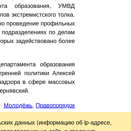
ента образования, УМВД
ов экстремистского толка.
ано проведение профильных
 подразделениях по делам
торых задействовано более
епартамента образования
тренней политики Алексей
надзора в сфере массовых
ернявский.
Молодёжь
,
Правопорядок
ьских данных (информацию об
ip-адресе
,
переадресации на сайт, и сведения