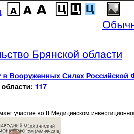
а
Обычн
ьство Брянской области
у в Вооруженных Силах Российской 
 области:
117
ает участие во II Медицинском инвестиционн