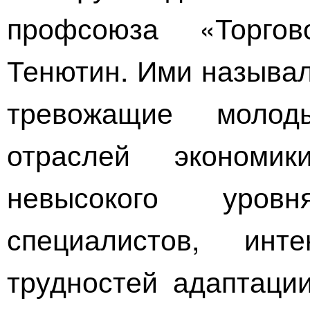
профсоюза «Торго
Тенютин. Ими называл
тревожащие молод
отраслей эконом
невысокого уров
специалистов, инт
трудностей адаптаци