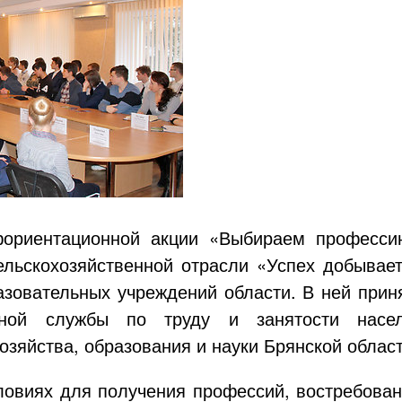
фориентационной акции «Выбираем професси
ельскохозяйственной отрасли «Успех добывае
зовательных учреждений области. В ней прин
енной службы по труду и занятости насел
озяйства, образования и науки Брянской област
ловиях для получения профессий, востребова