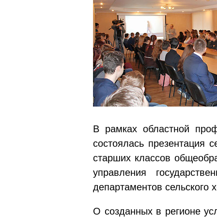
В рамках областной про
состоялась презентация с
старших классов общеобра
управления государств
департаментов сельского х
О созданных в регионе ус