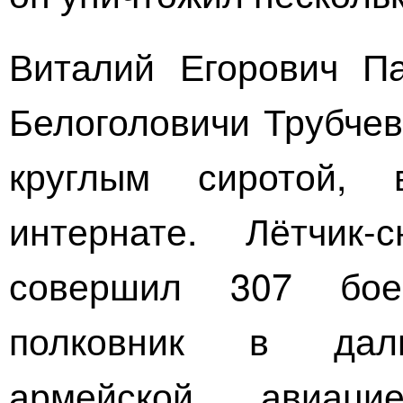
Виталий Егорович П
Белоголовичи Трубчев
круглым сиротой,
интернате
.
Лётчик-с
совершил 307 бо
полковник
в дальн
армейской авиаци