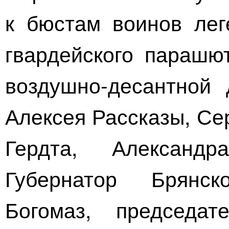
к бюстам воинов ле
гвардейского
парашют
воздушно-десантной
д
Алексея Рассказы, Се
Гердта, Александ
Губернатор Брянс
Богомаз, председат