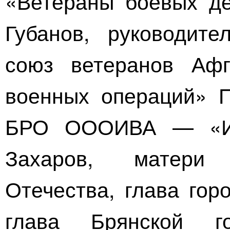
«Ветераны боевых де
Губанов, руководит
союз ветеранов Афг
военных операций» П
БРО ОООИВА — «Ин
Захаров, матери
Отечества, глава гор
глава Брянской го