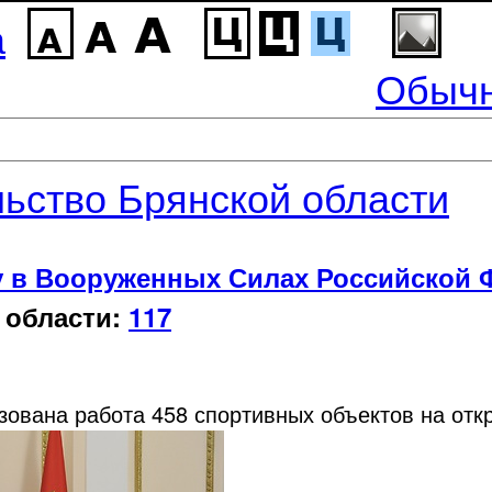
а
Обычн
ьство Брянской области
у в Вооруженных Силах Российской 
 области:
117
зована работа 458 спортивных объектов на отк