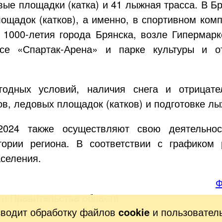
вые площадки (катка) и 41 лыжная трасса. В Б
ощадок (катков), а именно, в спортивном ком
.
1000-летия
города Брянска, возле Гипермар
ексе
«Спартак-Арена»
и парке культуры и от
годных условий, наличия снега и отрицате
ов, ледовых площадок (катков) и подготовке л
2024 также осуществляют свою деятельнос
тории региона. В соответствии с графиком 
аселения.
Ф
 и Правительства области
зводит обработку файлов
cookie
и пользовател