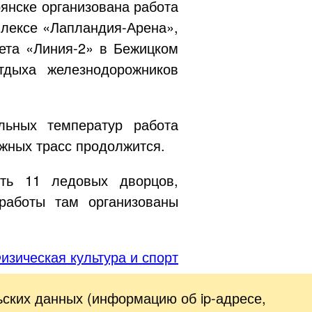
рянске организована работа
плексе
«Лапландия-Арена»
,
кета
«Линия-2»
в Бежицком
дыха железнодорожников
льных температур работа
ыжных трасс продолжится.
ть 11 ледовых дворцов,
работы там организованы
изическая культура и спорт
ьских данных (информацию об
ip-адресе
,