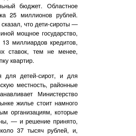
льный бюджет. Областное
ка 25 миллионов рублей.
 сказал, что
дети-сироты
—
спиной мощное государство,
о 13 миллиардов кредитов,
х ставок, тем не менее,
пку квартир.
ья для
детей-сирот
, и для
скую местность, районные
танавливает Министерство
рынке жилье стоит намного
ым организациям, которые
оны, — и решение принято,
коло 37 тысяч рублей, и,