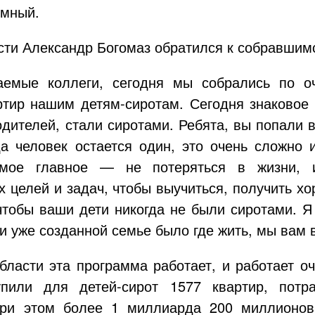
умный.
сти Александр Богомаз обратился к собравшим
аемые коллеги, сегодня мы собрались по 
артир нашим
детям-сиротам
. Сегодня знаковое
одителей, стали сиротами. Ребята, вы попали 
а человек остается один, это очень сложно 
амое главное — не потеряться в жизни, и
х целей и задач, чтобы выучиться, получить х
чтобы ваши дети никогда не были сиротами. Я
 уже созданной семье было где жить, мы вам 
бласти эта программа работает, и работает о
купили для
детей-сирот
1577 квартир, потр
при этом более 1 миллиарда 200 миллионов