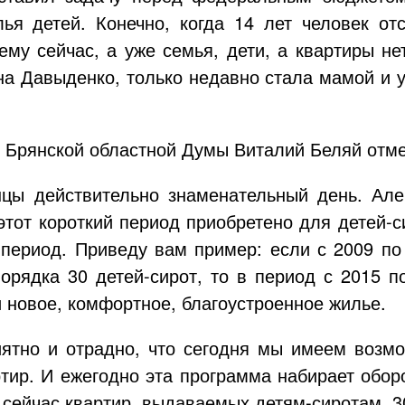
ья детей. Конечно, когда 14 лет человек от
ему сейчас, а уже семья, дети, а квартиры не
на Давыденко, только недавно стала мамой и у
 Брянской областной Думы Виталий Беляй отме
цы действительно знаменательный день. Але
 этот короткий период приобретено для
детей-с
 период. Приведу вам пример: если с 2009 по
порядка 30
детей-сирот
, то в период с 2015 п
и новое, комфортное, благоустроенное жилье.
иятно и отрадно, что сегодня мы имеем возм
тир. И ежегодно эта программа набирает оборо
, сейчас квартир, выдаваемых
детям-сиротам
, 