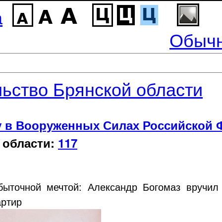
а
Обычн
ьство Брянской области
у в Вооруженных Силах Российской 
 области:
117
быточной мечтой: Александр Богомаз вручил
артир