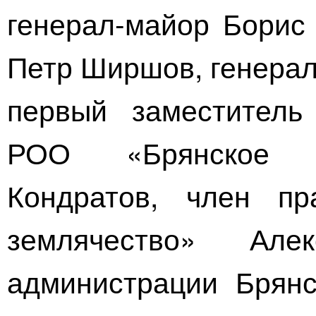
генерал-майор
Борис
Петр Ширшов,
генера
первый заместитель
Р
ОО «Брянское з
Кондратов, член пр
землячество»
Алекс
администрации Брян