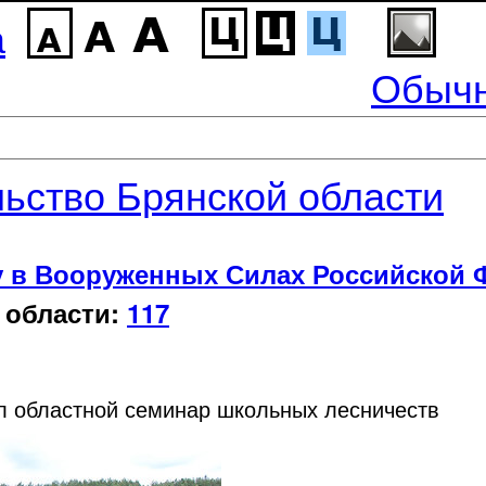
а
Обычн
ьство Брянской области
у в Вооруженных Силах Российской 
 области:
117
л областной семинар школьных лесничеств