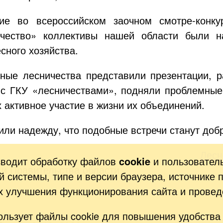
тие во всероссийском заочном
смотре-конку
чество» коллективы нашей области были н
сного хозяйства.
ые лесничества представили презентации, ра
 с ГКУ «лесничествами», подняли проблемные
 активное участие в жизни их объединений.
или надежду, что подобные встречи станут доб
Лесн
зводит обработку файлов
cookie
и пользовател
 и Правительства области
 системы, типе и версии браузера, источнике 
ях улучшения функционирования сайта и провед
ользует файлы cookie для повышения удобства 