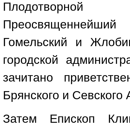
Плодотворной
Преосвященнейш
Гомельский и Жлобин
городской админист
зачитано приветств
Брянского и Севского 
Затем Епископ Кли