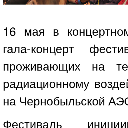
16 мая в концертно
гала-концерт
фестива
проживающих на тер
радиационному возде
на Чернобыльской АЭ
Фестиваль иници