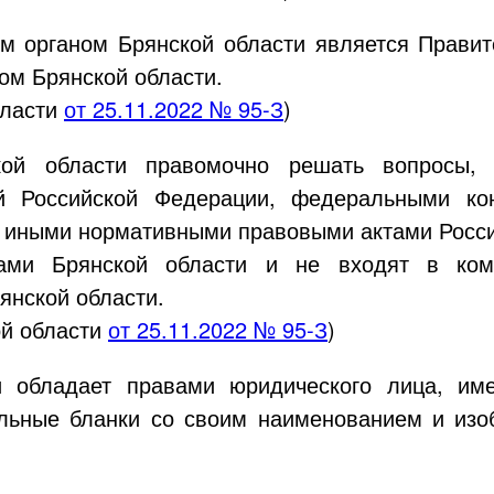
 органом Брянской области является Правите
ом Брянской области.
бласти
от
25.11.2022
№
95-З
)
кой области правомочно решать вопросы,
ей Российской Федерации, федеральными кон
 иными нормативными правовыми актами Росси
нами Брянской области и не входят в ком
янской области.
ой области
от
25.11.2022
№
95-З
)
и обладает правами юридического лица, им
льные бланки со своим наименованием и изо