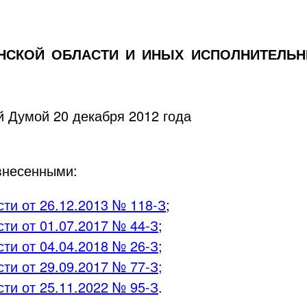
ЯНСКОЙ ОБЛАСТИ И ИНЫХ ИСПОЛНИТЕЛЬН
й Думой 20 декабря 2012 года
внесенными:
сти от
26.12.2013
№
118-З
;
сти от
01.07.2017
№
44-З
;
ти от 04.04.2018 № 26-З
;
ти от 29.09.2017 № 77-З;
ти от 25.11.2022 № 95-З
.