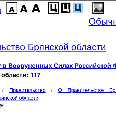
а
Обычн
ьство Брянской области
у в Вооруженных Силах Российской 
 области:
117
/
Правительство
/
О Правительстве Бр
рянской области
ИЯ