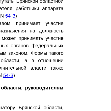
путаты Брянской областной
теля работники аппарата
N
54-З
)
авом принимает участие
назначения на должность
 может принимать участие
ьных органов федеральных
ым законом. Формы такого
 области, а в отношении
лнительной власти также
N
54-З
)
 области, руководителям
натору
Брянской области,