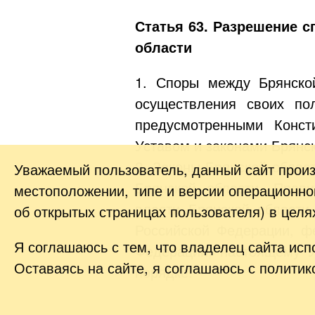
Статья 63. Разрешение 
области
1. Споры между Брянско
осуществления своих по
предусмотренными Конст
Уставом и законами Брянск
2. Законы Брянской облас
Уважаемый пользователь, данный сайт прои
Брянской области, Прави
местоположении, типе и версии операционной
власти Брянской области
об открытых страницах пользователя) в цел
Российской Федерации, 
Я соглашаюсь с тем, что владелец сайта исп
Федерации, настоящему У
Оставаясь на сайте, я соглашаюсь с политик
порядке.