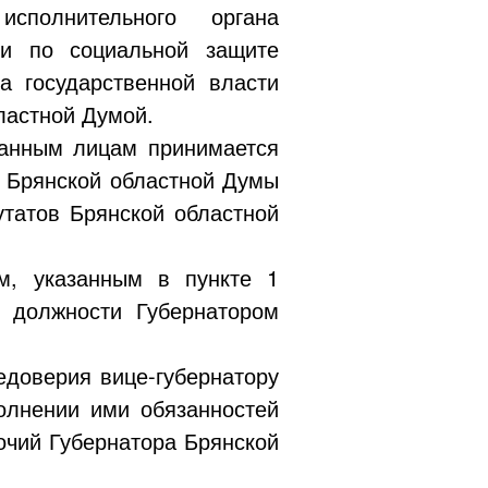
сполнительного органа
ии по социальной защите
а государственной власти
ластной Думой.
занным лицам принимается
в Брянской областной Думы
утатов Брянской областной
м, указанным в пункте 1
 должности Губернатором
недоверия
вице-губернатору
олнении ими обязанностей
очий Губернатора Брянской