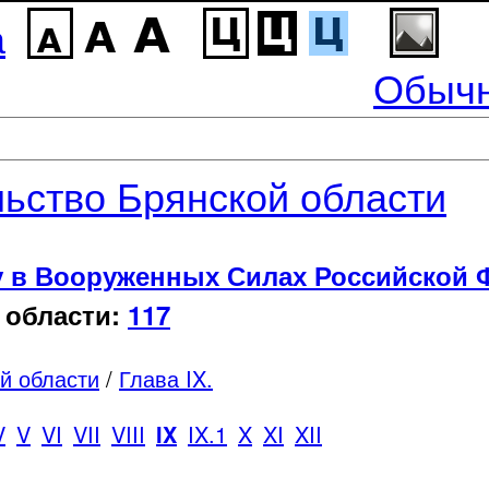
а
Обычн
ьство Брянской области
у в Вооруженных Силах Российской 
 области:
117
й области
/
Глава IX.
V
V
VI
VII
VIII
IX
IX.1
X
XI
XII