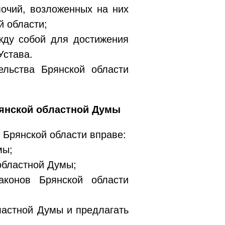
мочий, возложенных на них
 области;
жду собой для достижения
Устава.
льства Брянской области
рянской областной Думы
 Брянской области вправе:
мы;
областной Думы;
аконов Брянской области
ластной Думы и предлагать