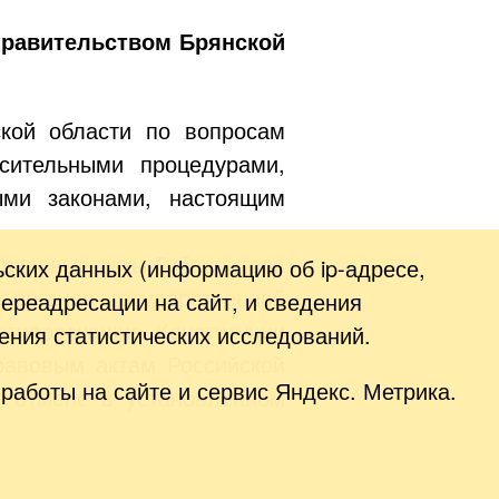
Правительством Брянской
кой области по вопросам
сительными процедурами,
ыми законами, настоящим
правовые акты Губернатора
ьских данных (информацию об
ip-адресе
,
 органов государственной
переадресации на сайт, и сведения
отиворечащие Конституции
ения статистических исследований.
авовым актам Российской
работы на сайте и сервис Яндекс. Метрика.
т отмене в установленном