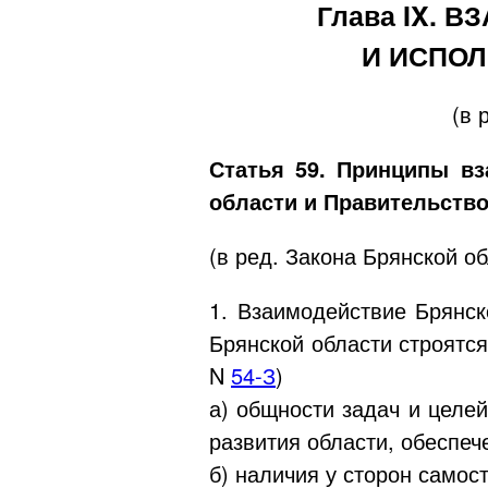
Глава IX.
И ИСПОЛ
(в 
Статья 59. Принципы
вз
области и Правительств
(в ред. Закона Брянской о
1. Взаимодействие Брянск
Брянской области строятся
N
54-З
)
а) общности задач и целей
развития области, обеспеч
б) наличия у сторон самос