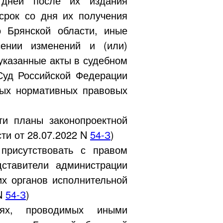
 дней после их издания
срок со дня их получения
о Брянской области, иные
ении изменений и (или)
 указанные акты в судебном
Суд Российской Федерации
ных нормативных правовых
ти планы законопроектной
сти от
28.07.2022
N
54-З
)
присутствовать с правом
дставители администрации
их органов исполнительной
N
54-З
)
иях, проводимых иными