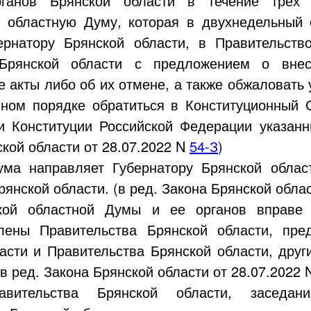
рганов Брянской области в течение трех
 областную Думу, которая в двухнедельный 
ернатору Брянской области, в Правительств
 Брянской области с предложением о внес
 акты либо об их отмене, а также обжаловать
нном порядке обратиться в Конституционный 
ии Конституции Российской Федерации указан
ской области от
28.07.2022
N
54-З
)
ума направляет Губернатору Брянской облас
рянской области. (в ред. Закона Брянской обла
кой областной Думы и ее органов вправе 
лены Правительства Брянской области, пре
асти и Правительства Брянской области, друг
(в ред. Закона Брянской области от
28.07.2022
вительства Брянской области, заседан