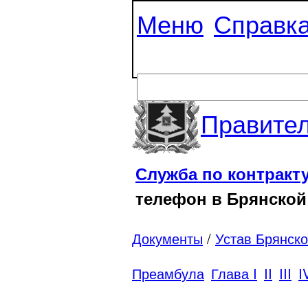
Меню
Справк
Правител
Служба по контракт
телефон в Брянской
Документы
/
Устав Брянско
Преамбула
Глава I
II
III
I