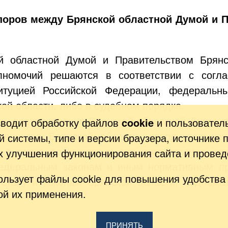
споров между Брянской областной Думой и 
й областной Думой и Правительством Брянс
лномочий решаются в соответствии с согла
итуцией Российской Федерации, федеральн
ой области, либо в судебном порядке.
ти, постановления Брянской областной Думы, 
зводит обработку файлов
cookie
и пользовател
тельства Брянской области, исполнительных
 системы, типе и версии браузера, источнике 
, а также должностных лиц этих органов, пр
ях улучшения функционирования сайта и провед
федеральным законам и иным нормативным пр
ользует файлы cookie для повышения удобства 
ставу и законам Брянской области, подлежа
ой их применения.
ПРИНЯТЬ