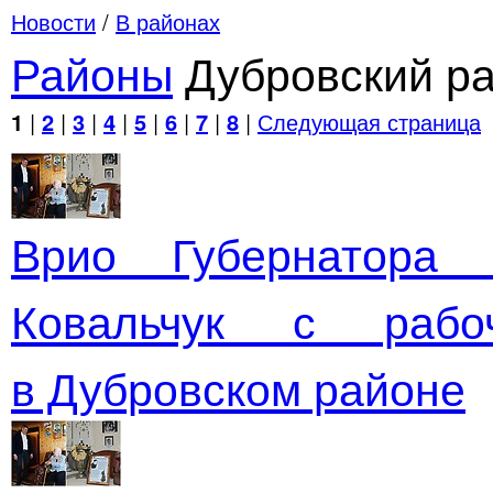
Новости
/
В районах
Районы
Дубровский р
1
|
2
|
3
|
4
|
5
|
6
|
7
|
8
|
Следующая страница
Врио Губернатора 
Ковальчук с рабо
в Дубровском районе