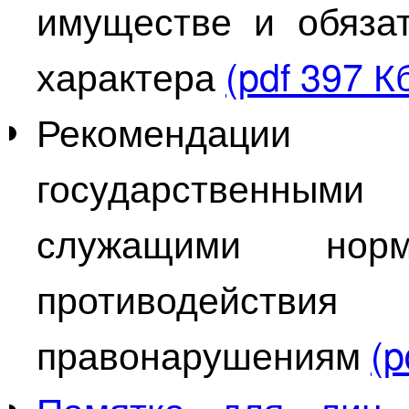
имуществе и обяза
характера
(pdf 397 К
Рекомендаци
государственны
служащими но
противодействи
правонарушениям
(p