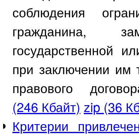
соблюдения огран
гражданина, за
государственной и
при заключении им 
правового догов
(246 Кбайт)
zip (36 К
Критерии привлече