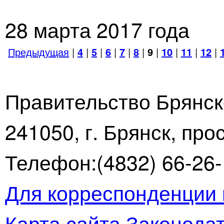
28 марта 2017 года
Предыдущая
|
4
|
5
|
6
|
7
|
8
|
9
|
10
|
11
|
12
|
Правительство Брянск
241050, г. Брянск, про
Телефон:(4832) 66-26-1
Для корреспонденции 
Карта сайта
Законодат